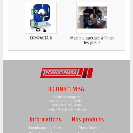
COMPACTA 6
Machine spéciale à filmer
les pneus
TECHNIC'EMBAL
ZA de Beauregard
21490 NORGES LA VILLE
Tel : 03 80 35 54 84
contact@technicembal.com
Informations
Nos produits
Livraisons et retours
Promotions