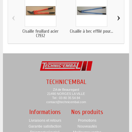
‹
›
Cisaille feuillard acier
Cisaille à bec effilé pour...
Dévi
C1932
TECHNIC'EMBAL
ZA de Beauregard
21490 NORGES LA VILLE
Tel : 03 80 35 54 84
contact@technicembal.com
Informations
Nos produits
Livraisons et retours
Promotions
Garantie satisfaction
Nouveautés